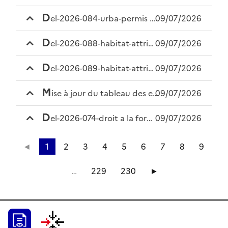
d
el-2026-084-urba-permis de louer sfl
09/07/2026
d
el-2026-088-habitat-attribution subvention gaillard
09/07/2026
d
el-2026-089-habitat-attribution subvention miramont
09/07/2026
m
ise à jour du tableau des effectifs
09/07/2026
d
el-2026-074-droit a la formation des elus
09/07/2026
◄
1
2
3
4
5
6
7
8
9
…
229
230
►