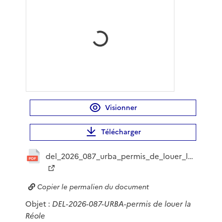
Visionner
Télécharger
del_2026_087_urba_permis_de_louer_la_reole_tampon_20260717163603697381.pdf
Copier le permalien du document
Objet :
DEL-2026-087-URBA-permis de louer la
Réole