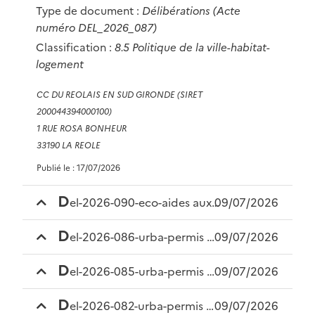
Type de document :
Délibérations
(Acte
numéro DEL_2026_087)
Classification :
8.5 Politique de la ville-habitat-
logement
CC DU REOLAIS EN SUD GIRONDE (SIRET
200044394000100)
1 RUE ROSA BONHEUR
33190 LA REOLE
Publié le : 17/07/2026
d
el-2026-090-eco-aides aux entreprises
09/07/2026
d
el-2026-086-urba-permis de louer gironde sur dropt
09/07/2026
d
el-2026-085-urba-permis de louer floudès
09/07/2026
d
el-2026-082-urba-permis de louer caudrot
09/07/2026